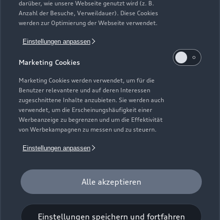
darüber, wie unsere Webseite genutzt wird (z. B.
Elektromodelle
Anzahl der Besuche, Verweildauer). Diese Cookies
Gebrauchtwagensuche
Support
werden zur Optimierung der Webseite verwendet.
Saisonale Angebote
Plug-in-Hybride
Gebrauchtwagen
Einstellungen anpassen
Audi Services
Über Audi
Kundenservice
Finanzierung
Marketing Cookies
Garantie
Händlersuche
Aktionen & Angebote
Unternehmen
Marketing Cookies werden verwendet, um für die
Audi digital services
Benutzer relevantere und auf deren Interessen
Audi Code
Geschäftskunden
Karriere
zugeschnittene Inhalte anzubieten. Sie werden auch
myAudi
verwendet, um die Erscheinungshäufigkeit einer
Häufige Fragen (FAQ)
Investor Relations
Werbeanzeige zu begrenzen und um die Effektivität
© 2026 AUDI AG. Alle Rechte vorbehalten
von Werbekampagnen zu messen und zu steuern.
Audi Online Beratung
Presse & Media Center
Impressum
Rechtliches
Hinweisgebersystem
Einstellungen anpassen
Online-Terminvereinbarung
Datenschutz
Datenschutzinformation
Cookie-Einstellungen
Servicekontakt
Cookie-Richtlinie
Barrierefreiheit
Audi erleben
Alle akzeptieren
Digital Services Act
EU Data Act
Bordbuch & Bedienungsanleitungen
Newsletter
Verträge kündigen
Einstellungen speichern und fortfahren