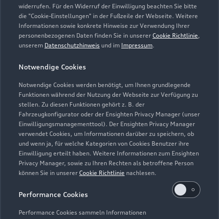
widerrufen. Für den Widerruf der Einwilligung beachten Sie bitte
die "Cookie-Einstellungen" in der Fußzeile der Webseite. Weitere
Informationen sowie konkrete Hinweise zur Verwendung Ihrer
Service
personenbezogenen Daten finden Sie in unserer
Cookie Richtlinie
,
Geschlossen
,
öffnet am
Montag 07:15
unserem
Datenschutzhinweis
und im
Impressum
.
Notwendige Cookies
Teile- und Zubehörverkauf
Geschlossen
,
öffnet am
Montag 07:15
Notwendige Cookies werden benötigt, um Ihnen grundlegende
Funktionen während der Nutzung der Webseite zur Verfügung zu
stellen. Zu diesen Funktionen gehört z. B. der
Fahrzeugkonfigurator oder der Ensighten Privacy Manager (unser
Einwilligungsmanagementtool). Der Ensighten Privacy Manager
Zurück nach oben
verwendet Cookies, um Informationen darüber zu speichern, ob
und wenn ja, für welche Kategorien von Cookies Benutzer ihre
Einwilligung erteilt haben. Weitere Informationen zum Ensighten
Modelle
Privacy Manager, sowie zu Ihren Rechten als betroffene Person
können Sie in unserer
Cookie Richtlinie
nachlesen.
Kaufen & leasen
Alle Modelle
Performance Cookies
Modelle vergleichen
Service & Zubehör
Performance Cookies sammeln Informationen
Neuwagensuche