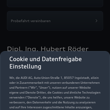
Probefahrt vereinbaren
Dipl. Ing. Hubert Röder
GmbH & Co.KG
Cookie und Datenfreigabe
Einstellung
Autoverkauf
Servicepartner
Audi Gebrauchtwagen :plus
e-tron
Wir, die AUDI AG, Auto-Union-Straße 1, 85057 Ingolstadt, allein
oder in Zusammenarbeit mit unseren verbundenen Unternehmen
und Partnern ("Wir", "Unser"), nutzen auf unserer Website
eigene und Dienste Dritter, die Cookies und ähnliche Technologien
verwenden ("Dienste"), die uns helfen, unsere Website zu
verbessern, den Datenverkehr und die Nutzung zu analysieren
und auf Ihre Interessen zugeschnittene Inhalte anzuzeigen,